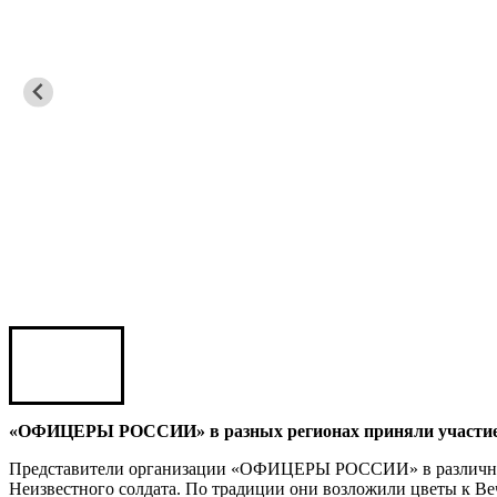
Игорь ШЕВЧУК
Владимир Семерда
Игорь Яровой
Карен ШАХНАЗАРОВ
Сергей Саминский
Михаил Яковлев
«ОФИЦЕРЫ РОССИИ» в разных регионах приняли участие 
Представители организации «ОФИЦЕРЫ РОССИИ» в различных
Неизвестного солдата. По традиции они возложили цветы к В