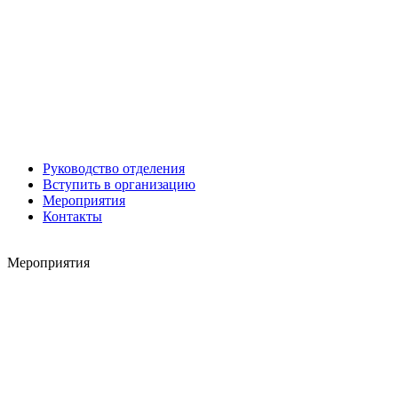
Леонид ЯКУБОВИЧ
Алексей Филатов
Руководство отделения
Вступить в организацию
Мероприятия
Контакты
Роман ШКУРЛАТОВ
Мероприятия
Александр Старовойтов
Герман Ярцев